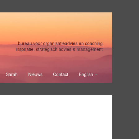
bureau voor organisatieadvies en coaching
inspiratie, strategisch advies & management
Sarah
Nieuws
Contact
English