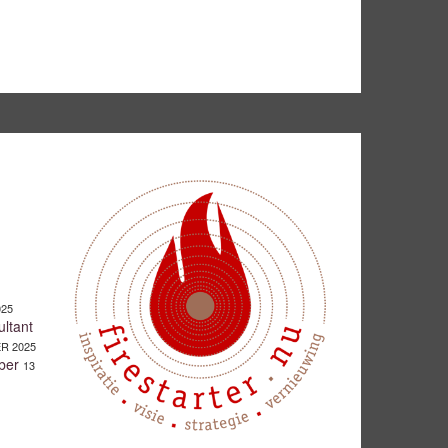
025
ltant
R 2025
ber
13