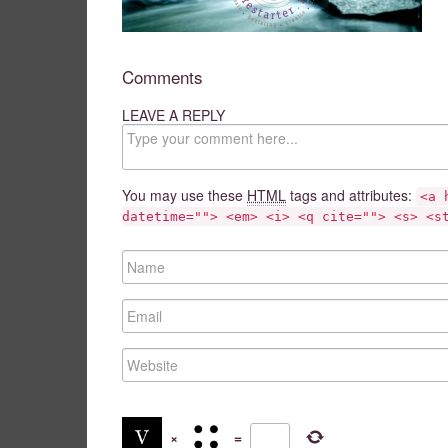
Comments
LEAVE A REPLY
C
o
m
m
You may use these
HTML
tags and attributes:
<a 
e
datetime=""> <em> <i> <q cite=""> <s> <s
n
t
N
a
m
E
e
m
a
W
i
e
l
b
s
i
×
=