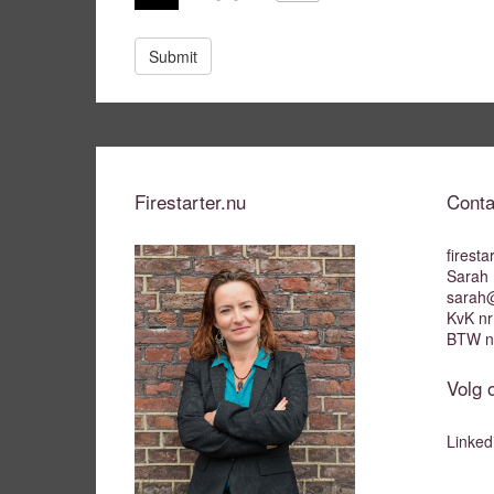
t
e
Firestarter.nu
Conta
firesta
Sarah 
sarah@
KvK n
BTW n
Volg 
Linked