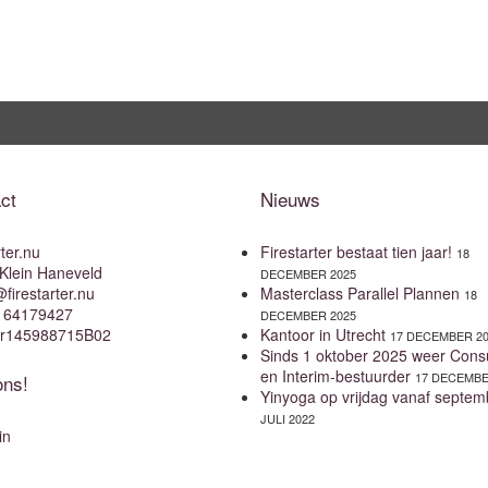
ct
Nieuws
rter.nu
Firestarter bestaat tien jaar!
18
Klein Haneveld
DECEMBER 2025
firestarter.nu
Masterclass Parallel Plannen
18
r 64179427
DECEMBER 2025
r145988715B02
Kantoor in Utrecht
17 DECEMBER 2
Sinds 1 oktober 2025 weer Consu
en Interim-bestuurder
17 DECEMBE
ons!
Yinyoga op vrijdag vanaf septem
JULI 2022
in