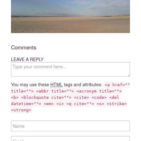
Comments
LEAVE A REPLY
C
o
m
m
You may use these
HTML
tags and attributes:
<a href=""
e
title=""> <abbr title=""> <acronym title="">
n
<b> <blockquote cite=""> <cite> <code> <del
t
datetime=""> <em> <i> <q cite=""> <s> <strike>
<strong>
N
a
m
E