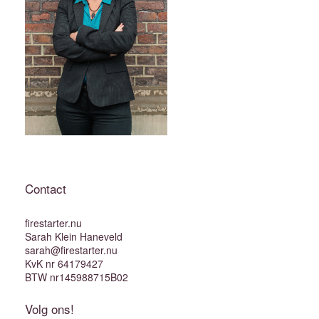
Contact
firestarter.nu
Sarah Klein Haneveld
sarah@firestarter.nu
KvK nr 64179427
BTW nr145988715B02
Volg ons!