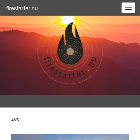
firestarter.nu
Toggl
zee