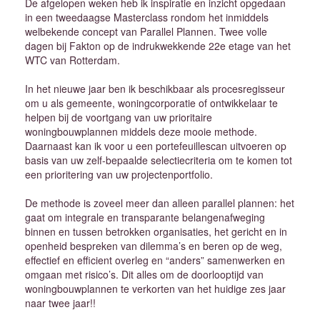
De afgelopen weken heb ik inspiratie en inzicht opgedaan
in een tweedaagse Masterclass rondom het inmiddels
welbekende concept van Parallel Plannen. Twee volle
dagen bij
Fakton
op de indrukwekkende 22e etage van het
WTC van Rotterdam.
In het nieuwe jaar ben ik beschikbaar als procesregisseur
om u als gemeente, woningcorporatie of ontwikkelaar te
helpen bij de voortgang van uw prioritaire
woningbouwplannen middels deze mooie methode.
Daarnaast kan ik voor u een portefeuillescan uitvoeren op
basis van uw zelf-bepaalde selectiecriteria om te komen tot
een prioritering van uw projectenportfolio.
De methode is zoveel meer dan alleen parallel plannen: het
gaat om integrale en transparante belangenafweging
binnen en tussen betrokken organisaties, het gericht en in
openheid bespreken van dilemma’s en beren op de weg,
effectief en efficient overleg en “anders” samenwerken en
omgaan met risico’s. Dit alles om de doorlooptijd van
woningbouwplannen te verkorten van het huidige zes jaar
naar twee jaar!!