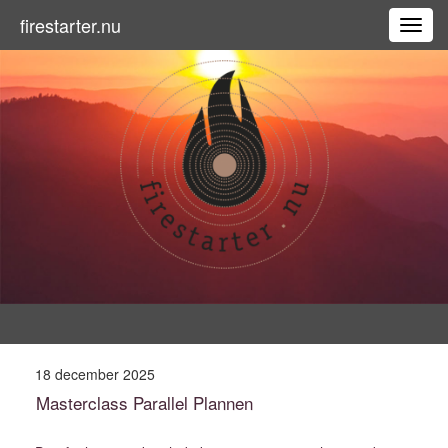
firestarter.nu
T
o
g
g
l
e
n
a
v
i
g
a
t
i
o
n
18 december 2025
Masterclass Parallel Plannen