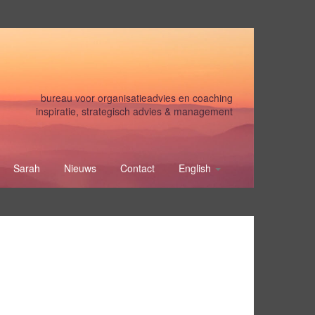
bureau voor organisatieadvies en coaching
inspiratie, strategisch advies & management
Sarah
Nieuws
Contact
English