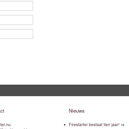
ct
Nieuws
rter.nu
Firestarter bestaat tien jaar!
18