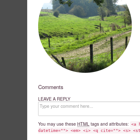
Comments
LEAVE A REPLY
C
o
m
m
You may use these
HTML
tags and attributes:
<a 
e
datetime=""> <em> <i> <q cite=""> <s> <s
n