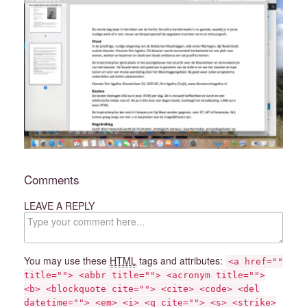
Comments
LEAVE A REPLY
C
o
m
m
You may use these
HTML
tags and attributes:
<a href=""
e
title=""> <abbr title=""> <acronym title="">
n
<b> <blockquote cite=""> <cite> <code> <del
t
datetime=""> <em> <i> <q cite=""> <s> <strike>