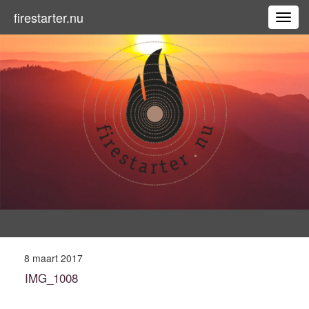
firestarter.nu
T
o
g
g
l
e
n
a
v
i
g
a
t
i
o
n
8 maart 2017
IMG_1008